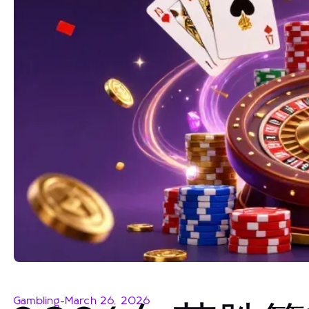
Gambling
-
March 26, 2026