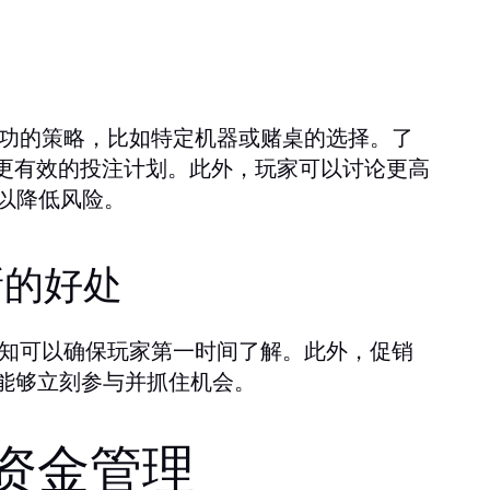
自成功的策略，比如特定机器或赌桌的选择。了
更有效的投注计划。此外，玩家可以讨论更高
以降低风险。
新的好处
时通知可以确保玩家第一时间了解。此外，促销
能够立刻参与并抓住机会。
善资金管理