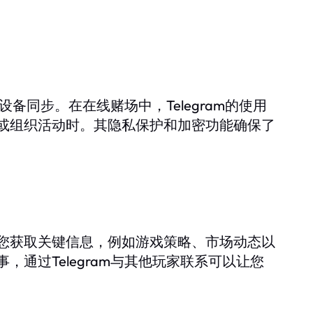
设备同步。在在线赌场中，Telegram的使用
或组织活动时。其隐私保护和加密功能确保了
您获取关键信息，例如游戏策略、市场动态以
通过Telegram与其他玩家联系可以让您