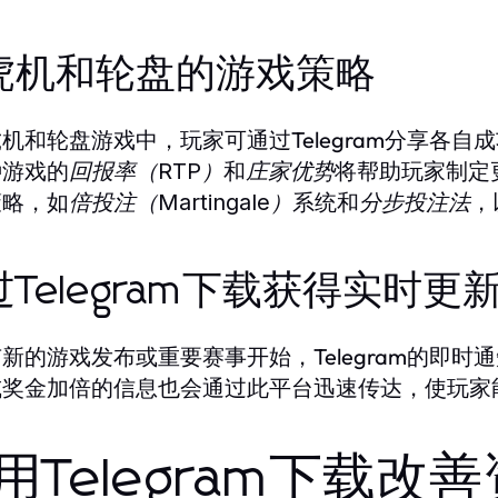
虎机和轮盘的游戏策略
机和轮盘游戏中，玩家可通过Telegram分享各
种游戏的
和
将帮助玩家制定
回报率（RTP）
庄家优势
策略，如
系统和
，
倍投注（Martingale）
分步投注法
过Telegram下载获得实时更
新的游戏发布或重要赛事开始，Telegram的即
或奖金加倍的信息也会通过此平台迅速传达，使玩家
用Telegram下载改