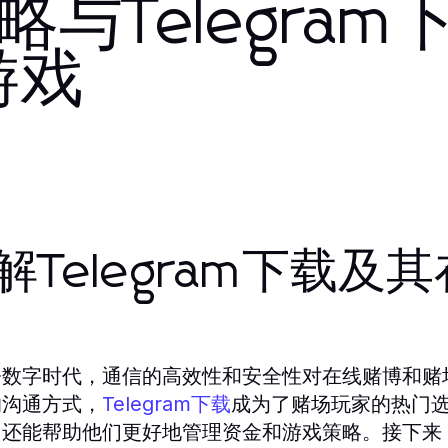
略与Telegram
游戏
解Telegram下载
今数字时代，通信的高效性和安全性对在线赌博和赌
的沟通方式，
成为了赌场玩家的热门
Telegram下载
还能帮助他们更好地管理资金和游戏策略。接下来，我